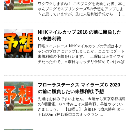
ワクワクしますね！ このブログを更新した後、本ち
ゃんブログでスプリンターズSの予想をアップしよ
うと思っていますが、先に未勝利戦予想から 【 …
NHKマイルカップ 2018 の前に勝負した
い未勝利戦
日曜メインレース NHKマイルカップの予想は本チ
ャンのブログにアップしましたが、ここではダート
未勝利戦の予想を行います。 土曜日は正直イマイ
チだったので、日曜日はキッチリ仕留めていければ
…
フローラステークス マイラーズＣ 2020
の前に勝負したい未勝利戦 予想
先週はお休みですいません。 今週から東京京都福島
の3場開催。Ｇ１休みこそ未勝利戦。早速やってい
きましょう。 【日曜日】 京都1Ｒ 3歳未勝利 ダー
ト1200ｍ 7枠13番◎コズミックラン …