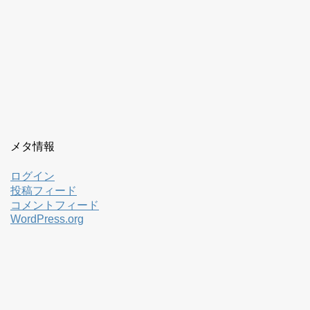
メタ情報
ログイン
投稿フィード
コメントフィード
WordPress.org