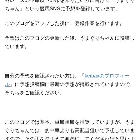
各レースの本命以下の印を知りたい方に向けて「うまぐり
ちゃん」という競馬SNSに予想を登録しています。
このブログをアップした後に、登録作業を行います。
予想はこのブログの更新した後、うまぐりちゃんに投稿し
ています。
自分の予想を確認されたい方は、「
keibaxのプロフィー
ル
」に予想投稿欄に最新の予想が掲載されていますので、
そちらをご確認ください。
このブログでは基本、単勝複勝を推奨していますが、うま
ぐりちゃんでは、的中率よりも高配当狙いで予想していま
すので、その辺を踏まえて参考にしてくださればと思いま