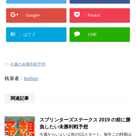
Google+
Pocket
B!
はてブ
LINE
-
今週の未勝利戦予想
執筆者：
keibax
関連記事
スプリンターズステークス 2019 の前に勝
負したい未勝利戦予想
今週からいよいよ秋のG1スタート。毎年この時期は