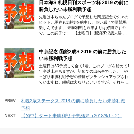
日本海S 札幌日刊スポーツ杯 2019 の前に
勝負したい未勝利戦予想
先週は本ちゃんブログで予想した関屋記念で久々の
ヒット。馬券も3連複を的中し、良い感じで夏競馬
楽しんでます。 未勝利戦も昨年よりは好調ですの
で、この調子で！ 【土曜日】 新潟2R 2歳未勝 …
中京記念 函館2歳S 2019 の前に勝負した
い未勝利戦予想
土曜日は3R予想して全て1着。このブログを始めて1
年半以上経ちますが、初めての出来事でした。 や
っぱり未勝利戦予想の精度がブラッシュアップされ
ていますね。継続は力なりといいますが、それを …
PREV
札幌2歳ステークス 2018 の前に勝負したい未勝利戦
予想
NEXT
【的中】ダート未勝利戦 予想結果（2018/9/1～2）