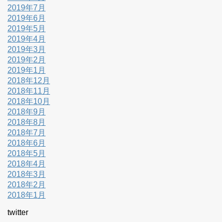
2019年7月
2019年6月
2019年5月
2019年4月
2019年3月
2019年2月
2019年1月
2018年12月
2018年11月
2018年10月
2018年9月
2018年8月
2018年7月
2018年6月
2018年5月
2018年4月
2018年3月
2018年2月
2018年1月
twitter