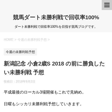
競馬ダート未勝利戦で回収率100%
ダート未勝利戦で回収率100%を目指す競馬ブログです。
HOME
>
今週の未勝利戦予想
>
今週の未勝利戦予想
新潟記念 小倉2歳S 2018 の前に勝負した
い未勝利戦 予想
投稿日：
2018年9月2日
平成最後のローカル3場開催もこれで見納め。
日曜もシッカリ未勝利戦予想していきます。