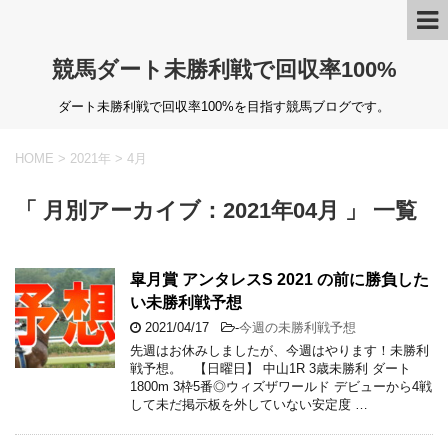
競馬ダート未勝利戦で回収率100%
ダート未勝利戦で回収率100%を目指す競馬ブログです。
HOME
>
2021年
>
4月
「 月別アーカイブ：2021年04月 」 一覧
皐月賞 アンタレスS 2021 の前に勝負した
い未勝利戦予想
2021/04/17
-
今週の未勝利戦予想
先週はお休みしましたが、今週はやります！未勝利
戦予想。 【日曜日】 中山1R 3歳未勝利 ダート
1800m 3枠5番◎ウィズザワールド デビューから4戦
して未だ掲示板を外していない安定度 …