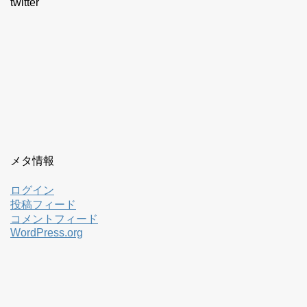
twitter
メタ情報
ログイン
投稿フィード
コメントフィード
WordPress.org