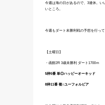
今週は海の日があるので、3連休。い
いところ。
今週もダート未勝利戦の予想を行って
【土曜日】
・函館2R 3歳未勝利 ダート1700ｍ
5枠5番 単◎ハッピーオーキッド
8枠11番 複○ユーフォルビア