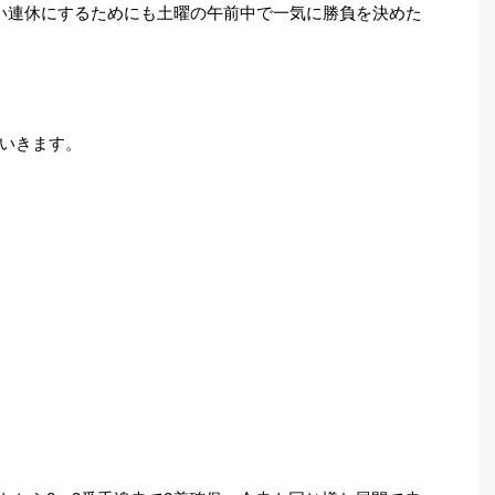
い連休にするためにも土曜の午前中で一気に勝負を決めた
いきます。