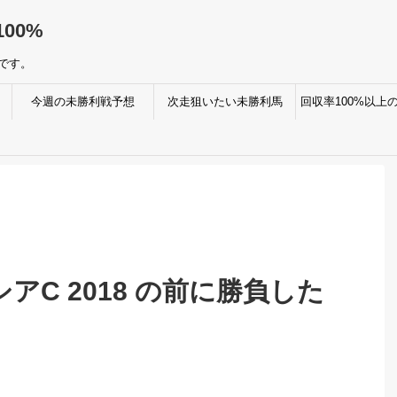
00%
です。
今週の未勝利戦予想
次走狙いたい未勝利馬
回収率100%以上
集
アC 2018 の前に勝負した