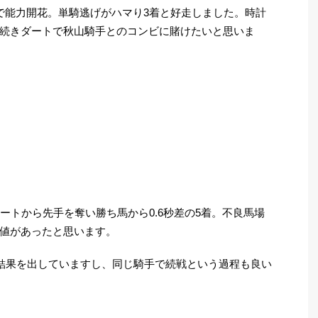
で能力開花。単騎逃げがハマり3着と好走しました。時計
続きダートで秋山騎手とのコンビに賭けたいと思いま
ートから先手を奪い勝ち馬から0.6秒差の5着。不良馬場
値があったと思います。
で結果を出していますし、同じ騎手で続戦という過程も良い