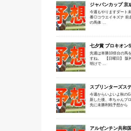
ジャパンカップ 京成
今週もやりますダート未勝
番◎コウエイキズナ 前
の馬体 …
七夕賞 プロキオンS
先週は単勝10倍台の馬
すね。 【日曜日】 阪神2
明けで …
スプリンターズステ
今週からいよいよ秋のG
新した後、本ちゃんブ
先に未勝利戦予想から 
アルゼンチン共和国杯