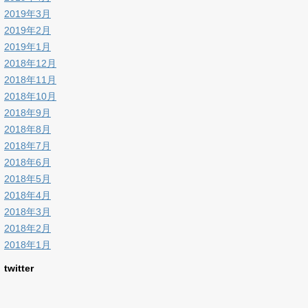
2019年3月
2019年2月
2019年1月
2018年12月
2018年11月
2018年10月
2018年9月
2018年8月
2018年7月
2018年6月
2018年5月
2018年4月
2018年3月
2018年2月
2018年1月
twitter