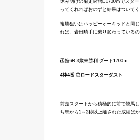
休み明けの前走函館D1700ｍでスタ
ってくれればおのずと結果はついてく
複勝狙いはハッピーオーキッドと同じ
れば。岩田騎手に乗り変わっているの
函館6R 3歳未勝利 ダート1700ｍ
4枠4番 ◎ロードスターダスト
前走スタートから積極的に前で競馬し
ち馬から1～2秒以上離された成績ば