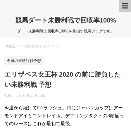
競馬ダート未勝利戦で回収率100%
ダート未勝利戦で回収率100%を目指す競馬ブログです。
HOME
>
今週の未勝利戦予想
>
今週の未勝利戦予想
エリザベス女王杯 2020 の前に勝負した
い未勝利戦 予想
投稿日：
2020年11月15日
今週から続けてG1ラッシュ。特にジャパンカップはアー
モンドアイとコントレイル、デアリングタクトの3頭揃っ
てのレースはこれが最初で最後。