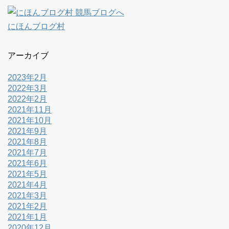
にほんブログ村
アーカイブ
2023年2月
2022年3月
2022年2月
2021年11月
2021年10月
2021年9月
2021年8月
2021年7月
2021年6月
2021年5月
2021年4月
2021年3月
2021年2月
2021年1月
2020年12月