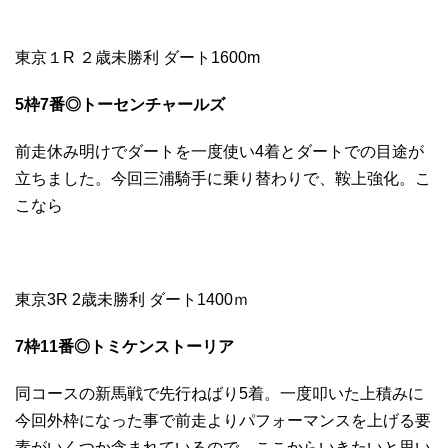
東京１R ２歳未勝利 ダート1600m
5枠7番◎トーセンチャールズ
前走休み明けでダートを一度使い4着とダートでの目途が
立ちました。今回三浦騎手に乗り替わりで、鞍上強化。こ
こなら
東京3R 2歳未勝利 ダート1400ｍ
7枠11番◎トミケンストーリア
同コースの新馬戦で先行ねばり5着。一度叩いた上積みに
今回外枠になった事で前走よりパフォーマンスを上げる要
素がいくつか含まれているので、ここからいきたいと思い