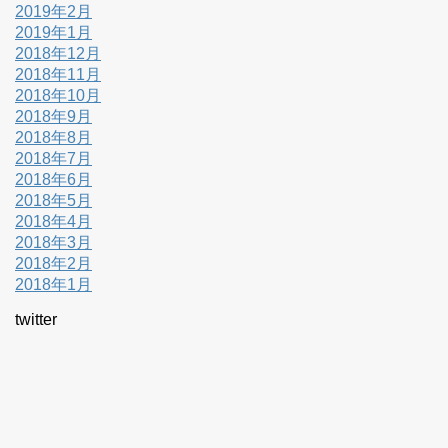
2019年2月
2019年1月
2018年12月
2018年11月
2018年10月
2018年9月
2018年8月
2018年7月
2018年6月
2018年5月
2018年4月
2018年3月
2018年2月
2018年1月
twitter