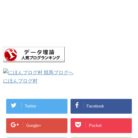
にほんブログ村
Twitter
Facebook
Google+
Pocket