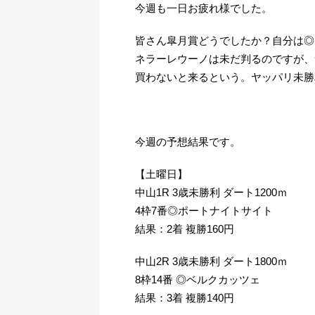
今週も一日お疲れ様でした。
皆さん皐月賞どうでしたか？自分は◎
ネラーレウーノは未だ判るのですが、
買わないと来るという。ヤッパリ未勝
今週の予想結果です。
【土曜日】
中山1R 3歳未勝利 ダート1200ｍ
4枠7番◎ポートナイトサイト
結果：2着 複勝160円
中山2R 3歳未勝利 ダート1800ｍ
8枠14番 ◎ベルクカッツェ
結果：3着 複勝140円