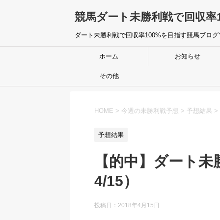
競馬ダート未勝利戦で回収率1
ダート未勝利戦で回収率100%を目指す競馬ブログ
ホーム
お知らせ
その他
HOME
>
今週の未勝利戦予想
>
予想結果
>
予想結果
【的中】ダート未勝
4/15）
投稿日：
2018年4月15日