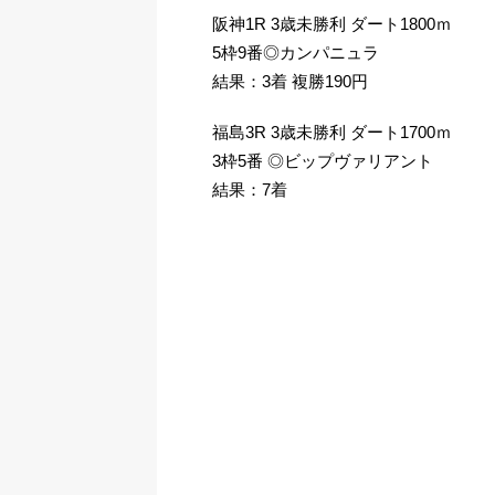
阪神1R 3歳未勝利 ダート1800ｍ
5枠9番◎カンパニュラ
結果：3着 複勝190円
福島3R 3歳未勝利 ダート1700ｍ
3枠5番 ◎ビップヴァリアント
結果：7着