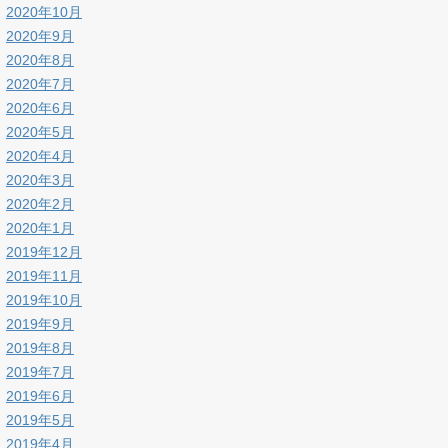
2020年10月
2020年9月
2020年8月
2020年7月
2020年6月
2020年5月
2020年4月
2020年3月
2020年2月
2020年1月
2019年12月
2019年11月
2019年10月
2019年9月
2019年8月
2019年7月
2019年6月
2019年5月
2019年4月