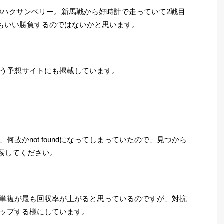
◎ハクサンベリー。新馬戦から好時計で走っていて2戦目
でもいい勝負するのではないかと思います。
う予想サイトにも掲載しています。
故かnot foundになってしまっていたので、見つから
を検索してください。
単複が最も回収率が上がると思っているのですが、対抗
ップする様にしています。