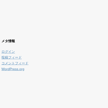
メタ情報
ログイン
投稿フィード
コメントフィード
WordPress.org