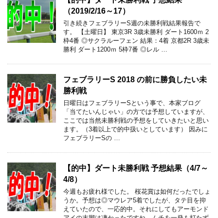
（2019/2/16～17）
引き続きフェブラリーS週の未勝利戦結果報告で
す。 【土曜日】 東京3R 3歳未勝利 ダート1600ｍ 2
枠4番 ◎サクラルーフェン 結果：4着 京都2R 3歳未
勝利 ダート1200ｍ 5枠7番 ◎レル …
フェブラリーS 2018 の前に勝負したい未
勝利戦
日曜日はフェブラリーSという事で、本家ブログ
「当てたいんじゃい」の方では予想していますが、
ここでは当然未勝利戦の予想をしていきたいと思い
ます。（3着以上で的中扱いとしています） 因みに
フェブラリーSの …
【的中】ダート未勝利戦 予想結果（4/7～
4/8）
今週もお疲れ様でした。 桜花賞は如何だったでしょ
うか。予想は◎マウレア5着でしたが、タテ目を抑
えていたので、一応的中。それにしてもアーモンド
アイの末脚は凄かったですね。ムチを一発も打たず