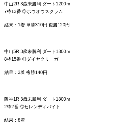
中山2R 3歳未勝利 ダート1200ｍ
7枠13番 ◎ホウオウスクラム
結果：1着 単勝310円 複勝120円
中山5R 3歳未勝利 ダート1800ｍ
8枠15番 ◎ダイヤクリーガー
結果：3着 複勝140円
阪神1R 3歳未勝利 ダート1800ｍ
2枠2番 ◎セレンディバイト
結果：8着