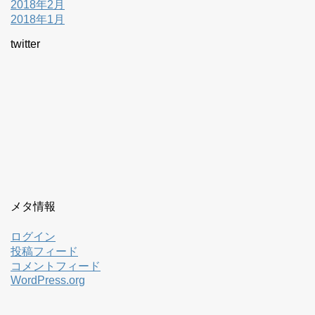
2018年2月
2018年1月
twitter
メタ情報
ログイン
投稿フィード
コメントフィード
WordPress.org