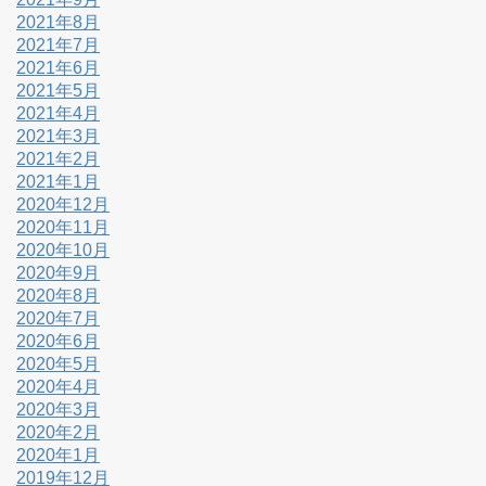
2021年8月
2021年7月
2021年6月
2021年5月
2021年4月
2021年3月
2021年2月
2021年1月
2020年12月
2020年11月
2020年10月
2020年9月
2020年8月
2020年7月
2020年6月
2020年5月
2020年4月
2020年3月
2020年2月
2020年1月
2019年12月