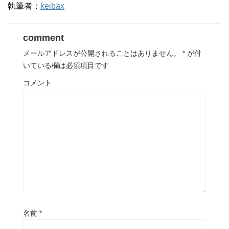
執筆者：
keibax
comment
メールアドレスが公開されることはありません。
*
が付
いている欄は必須項目です
コメント
名前
*