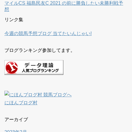
マイルCS 福島民友C 2021 の前に勝負したい未勝利戦予
想
リンク集
今週の競馬予想ブログ 当てたいんじゃい!
ブログランキング参加してます。
にほんブログ村
アーカイブ